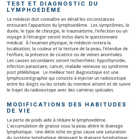
TEST ET DIAGNOSTIC DU
LYMPHOEDÈME
Le médecin doit connaître en détail les circonstances
entourant l’apparition du lymphoedème. Les symptômes, la
durée, le type de chirurgie, le traumatisme, l’infection ou un
voyage à l’étranger seront inclus dans le questionnaire
médical. À l’examen physique, le médecin notera la
localisation, la couleur et la texture de la peau, l’étendue de
l’enflure, la présence de cicatrice ou de veines anormales.
Les causes secondaires seront recherchées: hypothyroïdie,
infection parasitaire, cancer, maladie veineuse ou syndrome
post phlébitique. Le meilleur test diagnostique est une
lymphoscintigraphie qui consiste à injecter un radioisotope
entre les doigts ou les orteils du membre atteint et de suivre
le trajet du radioisotope avec des caméras spéciales.
MODIFICATIONS DES HABITUDES
DE VIE
La perte de poids aide à réduire le lymphoedème.
L’accumulation de graisse sous la peau altère le drainage
lymphatique. Une diète riche en gras cause une saturation
du système lymphatique diminuant le drainage lymphatique.